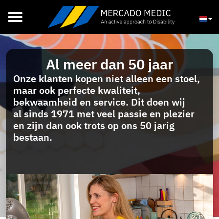
Alle Producten
Meer Informatie
Medical
Dealers
Bureaustoelen
Brochures
Online Shop
Garantie & reparatie
Brochures
Contact
T: 036 5219995
E: admin@mercado-medic.nl
Search
Al meer dan 50 jaar
Onze klanten kopen niet alleen een stoel,
maar ook perfecte kwaliteit,
bekwaamheid en service. Dit doen wij
al sinds 1971 met veel passie en plezier
en zijn dan ook trots op ons 50 jarig
bestaan.