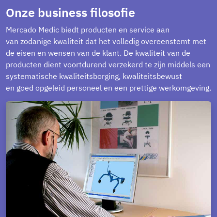
Onze business filosofie
Mercado Medic biedt producten en service aan
van zodanige kwaliteit dat het volledig overeenstemt met
de eisen en wensen van de klant. De kwaliteit van de
producten dient voortdurend verzekerd te zijn middels een
systematische kwaliteitsborging, kwaliteitsbewust
en goed opgeleid personeel en een prettige werkomgeving.